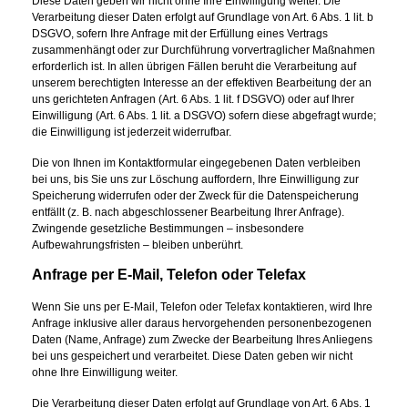
Diese Daten geben wir nicht ohne Ihre Einwilligung weiter. Die
Verarbeitung dieser Daten erfolgt auf Grundlage von Art. 6 Abs. 1 lit. b
DSGVO, sofern Ihre Anfrage mit der Erfüllung eines Vertrags
zusammenhängt oder zur Durchführung vorvertraglicher Maßnahmen
erforderlich ist. In allen übrigen Fällen beruht die Verarbeitung auf
unserem berechtigten Interesse an der effektiven Bearbeitung der an
uns gerichteten Anfragen (Art. 6 Abs. 1 lit. f DSGVO) oder auf Ihrer
Einwilligung (Art. 6 Abs. 1 lit. a DSGVO) sofern diese abgefragt wurde;
die Einwilligung ist jederzeit widerrufbar.
Die von Ihnen im Kontaktformular eingegebenen Daten verbleiben
bei uns, bis Sie uns zur Löschung auffordern, Ihre Einwilligung zur
Speicherung widerrufen oder der Zweck für die Datenspeicherung
entfällt (z. B. nach abgeschlossener Bearbeitung Ihrer Anfrage).
Zwingende gesetzliche Bestimmungen – insbesondere
Aufbewahrungsfristen – bleiben unberührt.
Anfrage per E-Mail, Telefon oder Telefax
Wenn Sie uns per E-Mail, Telefon oder Telefax kontaktieren, wird Ihre
Anfrage inklusive aller daraus hervorgehenden personenbezogenen
Daten (Name, Anfrage) zum Zwecke der Bearbeitung Ihres Anliegens
bei uns gespeichert und verarbeitet. Diese Daten geben wir nicht
ohne Ihre Einwilligung weiter.
Die Verarbeitung dieser Daten erfolgt auf Grundlage von Art. 6 Abs. 1