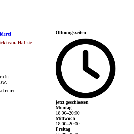
Öffnungszeiten
derei
icki ran. Hat sie
rn in
usw.
rt eurer
jetzt geschlossen
Montag
18
:
00
–
20
:
00
Mittwoch
18
:
00
–
20
:
00
Freitag