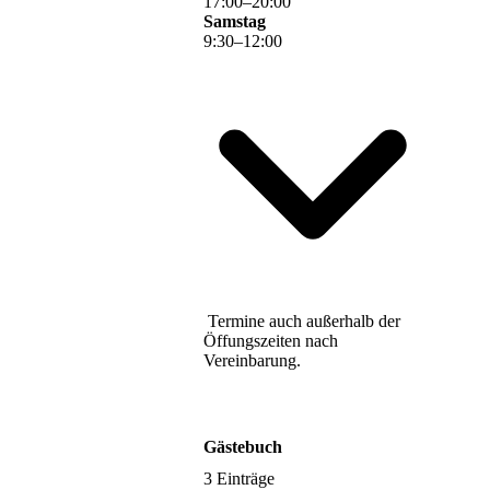
17
:
00
–
20
:
00
Samstag
9
:
30
–
12
:
00
Termine auch außerhalb der
Öffungszeiten nach
Vereinbarung.
Gästebuch
3 Einträge